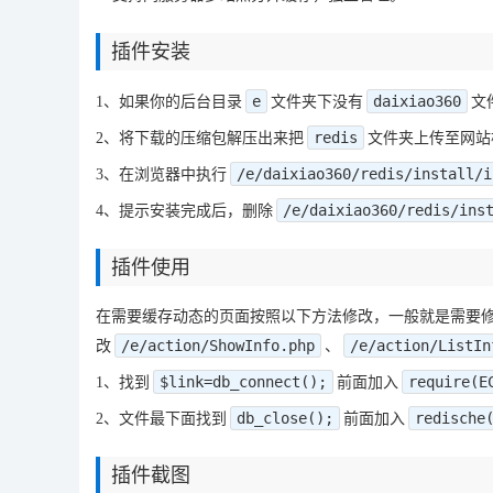
插件安装
e
daixiao360
1、如果你的后台目录
文件夹下没有
文
redis
2、将下载的压缩包解压出来把
文件夹上传至网站
/e/daixiao360/redis/install/i
3、在浏览器中执行
/e/daixiao360/redis/ins
4、提示安装完成后，删除
插件使用
在需要缓存动态的页面按照以下方法修改，一般就是需要
/e/action/ShowInfo.php
/e/action/ListIn
改
、
$link=db_connect();
require(E
1、找到
前面加入
db_close();
redische
2、文件最下面找到
前面加入
插件截图