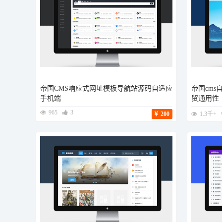
帝国CMS响应式网址模板导航站源码自适应
帝国cm
手机端
贸通用性
965
3
200
1.3千+