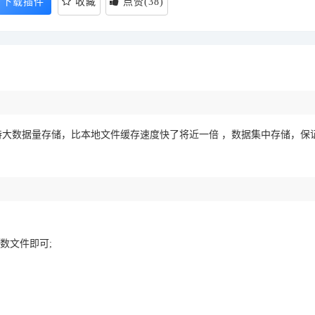
下载插件
收藏
点赞
(
38
)
大数据量存储，比本地文件缓存速度快了将近一倍 ，数据集中存储，保
数文件即可;