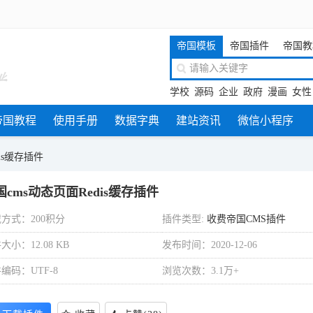
帝国模板
帝国插件
帝国教
学校
源码
企业
政府
漫画
女性
帝国教程
使用手册
数据字典
建站资讯
微信小程序
is缓存插件
国cms动态页面Redis缓存插件
方式：200积分
插件类型:
收费帝国CMS插件
大小：12.08 KB
发布时间：2020-12-06
编码：UTF-8
浏览次数：3.1万+