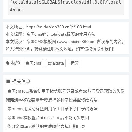
[totaldata]$GLOBALS[navclassid],0,0[/total
data]
本文地址：
https://m.daixiao360.cn/jc/163.html
本文标题：
帝国cms统计totaldata标签的使用方法
本文版权：帝国CMS模板网 (www.daixiao360.cn) 所发布的内容，
如无特别说明，转载请注明本文地址，如有侵权请联系我们！
标签
帝国cms
totaldata
标签
相关信息
帝国cms8.0系统使用了微信账号登录或者qq账号登录获取的头像
保存到本地方法
帝国cms扩展变量新增选择多种字段类型修改方法
帝国cms用灵动标签调用单个目录下子目录的方法
帝国cms模板整合 discuz！x 后不能同步原因
修改帝国cms默认的生成路径去掉日期目录