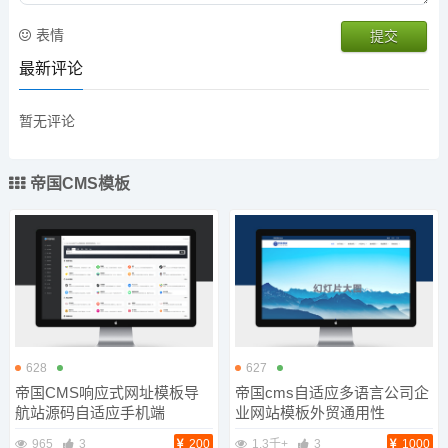
表情
最新评论
暂无评论
帝国CMS模板
628
627
帝国CMS响应式网址模板导
帝国cms自适应多语言公司企
航站源码自适应手机端
业网站模板外贸通用性
965
3
200
1.3千+
3
1000