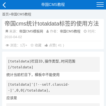
帝国CMS教程
首页
>
帝国CMS教程
帝国cms统计totaldata标签的使用方法
来源：
帝国CMS模板网
作者：
帝国CMS教程
时间：
2010-04-02
浏览：1万+
收藏
点赞
(
41
)
[totaldata]栏目ID,操作类型,时间范围
[/totaldata]
统计当前栏目下，模板中不能使用
[totaldata]'[!--self.classid-
-]',0,0[/totaldata]，
应该是