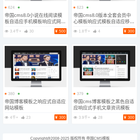
624
623
帝国cms8.0小说在线阅读模
帝国cms8.0版本全套会员中
板自适应手机模板响应式网站
心模板响应式模板自适应移动
模板
端
3.4千+
30
500
1.8千+
4
300
380
379
帝国博客模板之响应式自适应
帝国cms博客模板之黑色自适
网站模板
应响应式手机文章资讯模板
4千+
23
300
3.9千+
28
300
Copyright@2008-2025 版权所有
帝国CMS模板