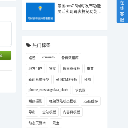
在
帝国cms7.5同时发布功能
线
灵活实现跨表复制功能插
客
件
服
热门标签
ecmsinfo
路径
备份数据库
地方门户
链接
搜索页模板
重置
新闻系统模型
帝国CMS‌模板
分隔
phome_enewstagsdata_check
信息数
婚纱摄影
框架登陆状态模板
Redis缓存
导出
全站模板
内容页模板
动态页新增
元宝