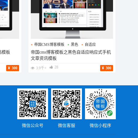
帝国CMS博客模板
黑色
自适应
站模板
帝国cms博客模板之黑色自适应响应式手机
文章资讯模板
28
300
3.9千+
300
微信公众号
微信客服
微信小程序