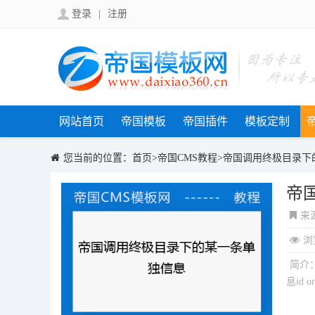
登录
|
注册
网站首页
帝国模板
帝国插件
模板定制
您当前的位置：
首页
>
帝国CMS教程
>
帝国调用终极目录下
帝
来
浏
简介
息id or