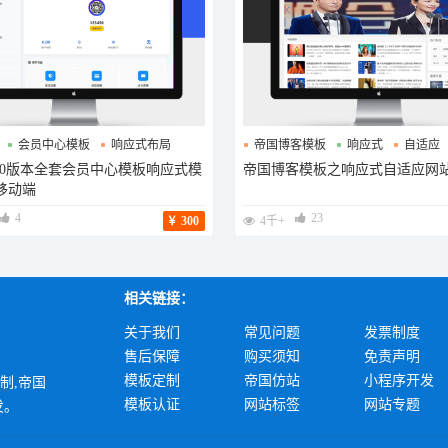
会员中心模板
响应式布局
帝国博客模板
响应式
自适应
8.0版本全套会员中心模板响应式模
帝国博客模板之响应式自适应网
移动端
4
23
300
4千+
相关链接：
关于我们
常见问题
发票制度
售后保障
购买须知
免责声明
模板定制
帝国仿站
小程序开发
定制,帝国
模板认证
网站标签
网站专题
发。