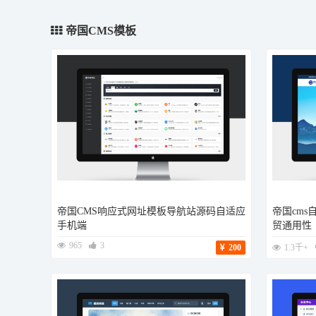
帝国CMS模板
帝国CMS响应式网址模板导航站源码自适应
帝国cm
手机端
贸通用性
965
3
200
1.3千+