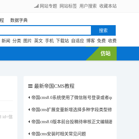
网站专题
网站标签
用户搜索
收藏本站
程
数据字典
新闻
分类
图片
英文
手机
下载站
自适应
博客
免费
收费
仿站
最新帝国CMS教程
帝国cms8.0系统使用了微信账号登录或者qq账号登录
帝国cms扩展变量新增选择多种字段类型修改方法
d id=信
帝国cms8.0版本前台投稿待审核正文编辑器是源码模式
帝国cms安装时相关常见问题