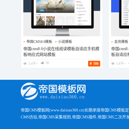
帝国CMS8.0模板
小说模板
会员模板
帝国cms8.0小说在线阅读模板自适应手机模
帝国cms
自适应手机模板
板响应式网站模板
板自适应
30
3.4千+
500
1.8千+
帝国CMS模板网(www.daixiao360.cn)长期承接帝国CMS模板
CMS仿站,帝国CMS采集规则,帝国CMS插件,帝国CMS二次开