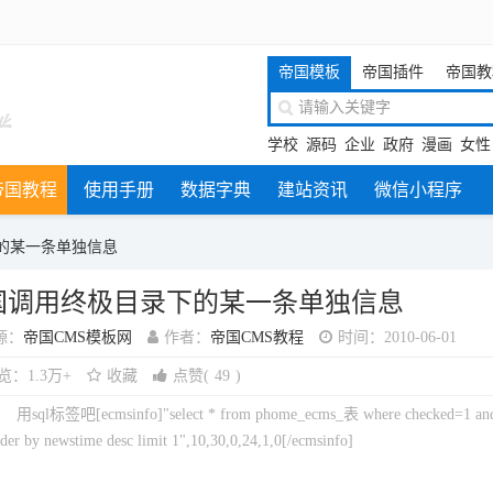
帝国模板
帝国插件
帝国教
学校
源码
企业
政府
漫画
女性
帝国教程
使用手册
数据字典
建站资讯
微信小程序
的某一条单独信息
国调用终极目录下的某一条单独信息
源：
帝国CMS模板网
作者：
帝国CMS教程
时间：2010-06-01
览：1.3万+
收藏
点赞
(
49
)
：
用sql标签吧[ecmsinfo]"select * from phome_ecms_表 where checked=1 an
der by newstime desc limit 1",10,30,0,24,1,0[/ecmsinfo]