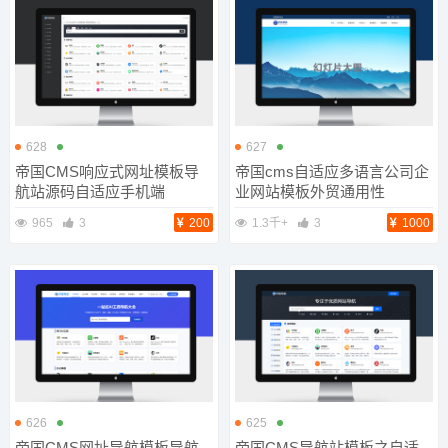
628
627
帝国CMS响应式网址模板导
帝国cms自适应多语言公司企
航站源码自适应手机端
业网站模板外贸通用性
965
3
200
1.3千+
3
1000
626
625
帝国CMS网址导航模板导航
帝国CMS导航站模板之自适