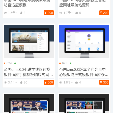
站自适应模板
应网址导航站源码
1.5千+
3
200
1.7千+
6
200
624
623
帝国cms8.0小说在线阅读模
帝国cms8.0版本全套会员中
板自适应手机模板响应式网站
心模板响应式模板自适应移动
模板
端
3.4千+
30
500
1.8千+
4
300