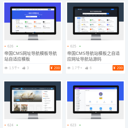
626
625
帝国CMS网址导航模板导航
帝国CMS导航站模板之自适
站自适应模板
应网址导航站源码
1.5千+
3
200
1.7千+
6
200
624
623