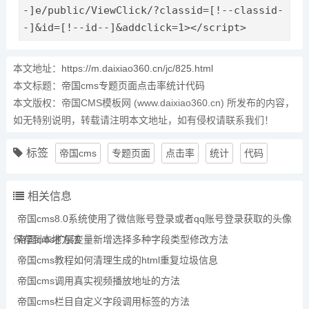
-]e/public/ViewClick/?classid=[!--classid-
-]&id=[!--id--]&addclick=1></script>
本文地址：
https://m.daixiao360.cn/jc/825.html
本文标题：
帝国cms专题页面点击率统计代码
本文版权：帝国CMS模板网 (www.daixiao360.cn) 所发布的内容，
如无特别说明，转载请注明本文地址，如有侵权请联系我们！
标签
帝国cms
专题页面
点击率
统计
代码
相关信息
帝国cms8.0系统使用了微信账号登录或者qq账号登录获取的头像
保存到本地方法
帝国cms扩展变量新增选择多种字段类型修改方法
帝国cms教程如何清理生成的html重复垃圾信息
帝国cms调用真实视频播放地址的方法
帝国cms栏目自定义字段调用标签的方法