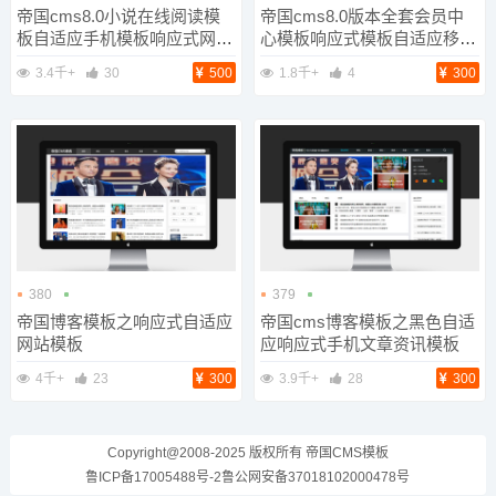
帝国cms8.0小说在线阅读模
帝国cms8.0版本全套会员中
板自适应手机模板响应式网站
心模板响应式模板自适应移动
模板
端
3.4千+
30
500
1.8千+
4
300
380
379
帝国博客模板之响应式自适应
帝国cms博客模板之黑色自适
网站模板
应响应式手机文章资讯模板
4千+
23
300
3.9千+
28
300
Copyright@2008-2025 版权所有
帝国CMS模板
鲁ICP备17005488号-2
鲁公网安备37018102000478号