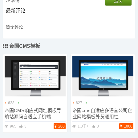
表情
最新评论
暂无评论
帝国CMS模板
628
627
帝国CMS响应式网址模板导
帝国cms自适应多语言公司企
航站源码自适应手机端
业网站模板外贸通用性
965
3
200
1.3千+
3
1000