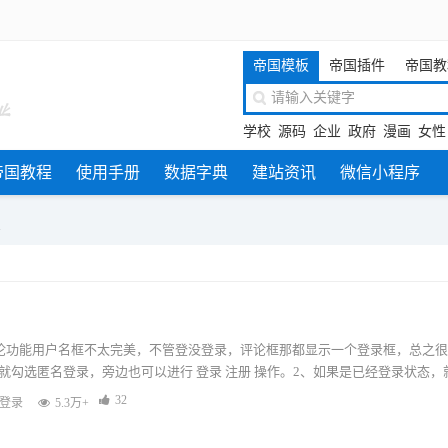
帝国模板
帝国插件
帝国教
学校
源码
企业
政府
漫画
女性
帝国教程
使用手册
数据字典
建站资讯
微信小程序
息
评论功能用户名框不太完美，不管登没登录，评论框那都显示一个登录框，总之
就勾选匿名登录，旁边也可以进行 登录 注册 操作。2、如果是已经登录状态，
32
登录
5.3万+