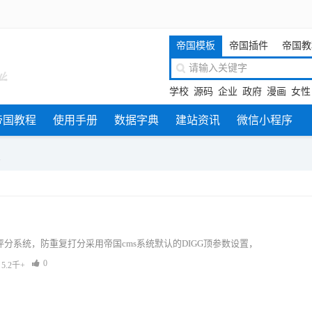
帝国模板
帝国插件
帝国教
学校
源码
企业
政府
漫画
女性
帝国教程
使用手册
数据字典
建站资讯
微信小程序
息
评分系统，防重复打分采用帝国cms系统默认的DIGG顶参数设置，
0
5.2千+