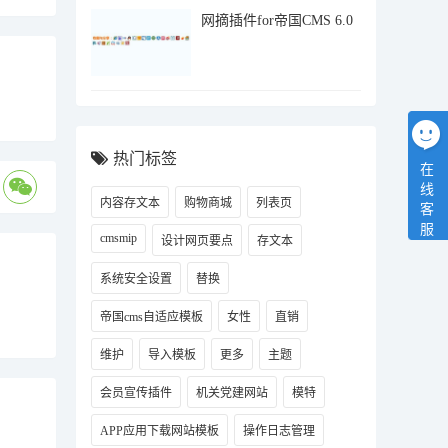
网摘插件for帝国CMS 6.0
热门标签
在
线
内容存文本
购物商城
列表页
客
服
cmsmip
设计网页要点
存文本
系统安全设置
替换
帝国cms自适应模板
女性
直销
维护
导入模板
更多
主题
会员宣传插件
机关党建网站
模特
APP应用下载网站模板
操作日志管理