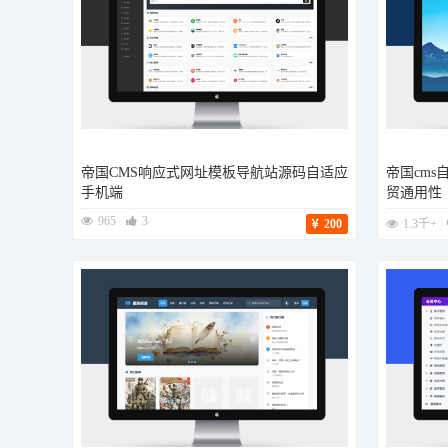
帝国CMS响应式网址模板导航站源码自适应
帝国cm
手机端
贸通用性
965
3
200
1.3千+