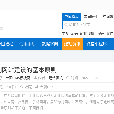
帝国模板
帝国插件
帝国教
学校
源码
企业
政府
漫画
女性
帝国教程
使用手册
数据字典
建站资讯
微信小程序
制网站建设的基本原则
源：
帝国CMS模板网
作者：
建站资讯
时间：2022-10-28
览：2.8千+
收藏
点赞
(
33
)
：
在互联网时代，企业网站已成为企业网络营销的标准，甚至许多企业
站，如官网、产品网、手机网等。虽然你对网站并不陌生，但是对于定制
一些原则却不知道，下面我们