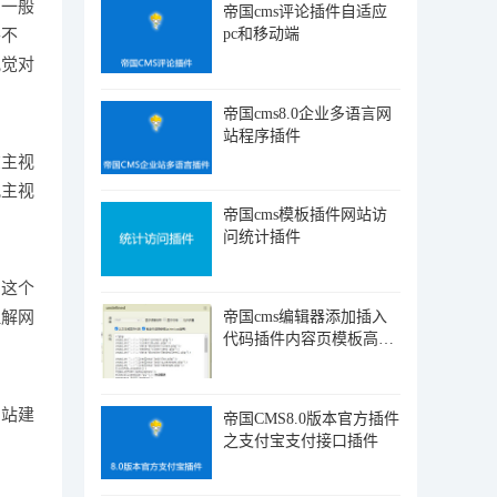
，一般
帝国cms评论插件自适应
pc和移动端
并不
视觉对
帝国cms8.0企业多语言网
站程序插件
在主视
配主视
帝国cms模板插件网站访
问统计插件
着这个
帝国cms编辑器添加插入
理解网
代码插件内容页模板高亮
显示
网站建
帝国CMS8.0版本官方插件
之支付宝支付接口插件
。