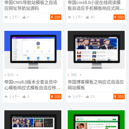
帝国CMS导航站模板之自适
帝国cms8.0小说在线阅读模
应网址导航站源码
板自适应手机模板响应式网站
模板
1.2千+
0
200
3.1千+
30
500
623
380
帝国cms8.0版本全套会员中
帝国博客模板之响应式自适应
心模板响应式模板自适应移动
网站模板
端
1.4千+
4
300
3.9千+
23
300