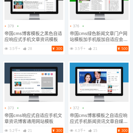
379
376
帝国cms博客模板之黑色自适
帝国cms绿色新闻文章门户网
应响应式手机文章资讯模板
站模板加手机版加自适应会员
模板可改颜色
3.5千+
28
300
3.5千+
21
500
373
372
帝国cms响应式自适应手机文
帝国cms博客模板之自适应响
章资讯博客通用网站模板
应式手机新闻资讯文章自媒体
类通用网站模板
5.2千+
21
300
4.3千+
15
300