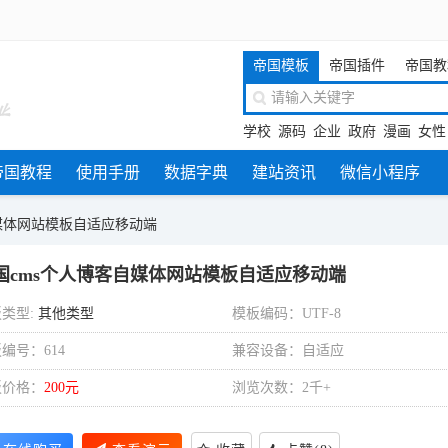
帝国模板
帝国插件
帝国教
学校
源码
企业
政府
漫画
女性
帝国教程
使用手册
数据字典
建站资讯
微信小程序
媒体网站模板自适应移动端
国cms个人博客自媒体网站模板自适应移动端
类型:
其他类型
模板编码：UTF-8
编号：614
兼容设备：自适应
板价格：
200元
浏览次数：2千+