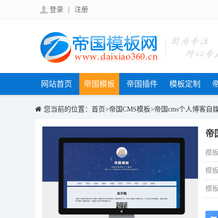
登录
|
注册
网站首页
帝国模板
帝国插件
模板定制
您当前的位置：
首页
>
帝国CMS模板
>
帝国cms个人博客自
帝
模板
模板
模