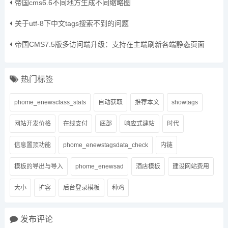
帝国cms6.6不同地方生成不同缩略图
关于utf-8下中文tags搜索不到的问题
帝国CMS7.5版多访问端升级：支持在主端刷新各端静态页面
热门标签
phome_enewsclass_stats
自动获取
推荐本文
showtags
网站开发价格
在线支付
底部
响应式建站
时代
信息置顶功能
phome_enewstagsdata_check
内链
模板的导出与导入
phome_enewsad
酒店模板
建设网站费用
大小
扩容
后台登录模板
种鸡
发布评论