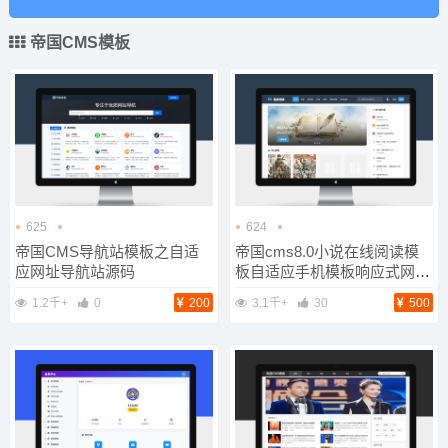
帝国CMS模板
625
624
帝国CMS导航站模板之自适
帝国cms8.0小说在线阅读模
应网址导航站源码
板自适应手机模板响应式网站
模板
1.2千+
0
200
3.1千+
30
500