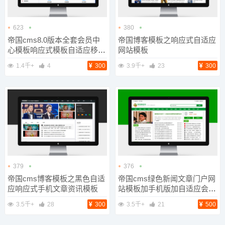
623
380
帝国cms8.0版本全套会员中
帝国博客模板之响应式自适应
心模板响应式模板自适应移动
网站模板
端
1.4千+
4
300
3.9千+
23
300
379
376
帝国cms博客模板之黑色自适
帝国cms绿色新闻文章门户网
应响应式手机文章资讯模板
站模板加手机版加自适应会员
模板可改颜色
3.5千+
28
300
3.5千+
21
500