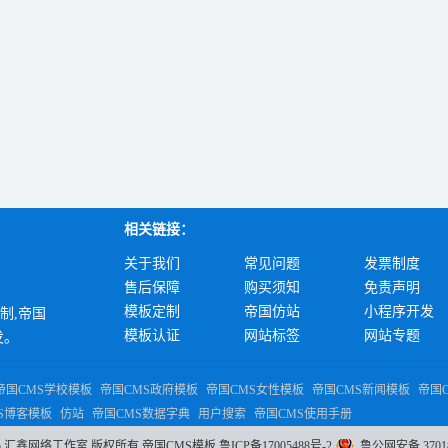
相关链接：
关于我们
常见问题
发票制度
售后保障
购买须知
免责声明
模板定制
帝国仿站
小程序开发
定制,帝国
模板认证
网站标签
网站专题
发。
帝国CMS学校模板
帝国CMS政府模板
帝国CMS女性模板
帝国CMS新闻模板
帝国
S博客模板
仿站
帝国CMS数据字典
用户搜索
帝国CMS使用手册
8-2025 汇鑫网络工作室 版权所有
帝国CMS模板
鲁ICP备17005488号-2
鲁公网安备 37018