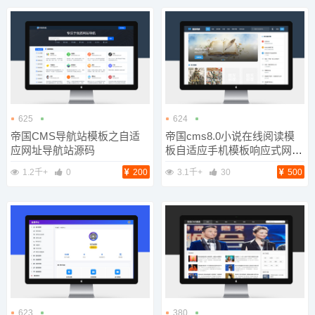
625
624
帝国CMS导航站模板之自适
帝国cms8.0小说在线阅读模
应网址导航站源码
板自适应手机模板响应式网站
模板
1.2千+
0
200
3.1千+
30
500
623
380