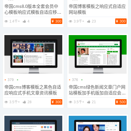
帝国cms8.0版本全套会员中
帝国博客模板之响应式自适应
心模板响应式模板自适应移动
网站模板
端
1.4千+
4
300
3.9千+
23
300
379
376
帝国cms博客模板之黑色自适
帝国cms绿色新闻文章门户网
应响应式手机文章资讯模板
站模板加手机版加自适应会员
模板可改颜色
3.5千+
28
300
3.5千+
21
500