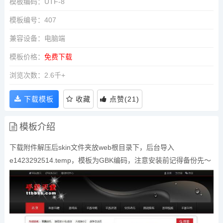
模板编码：UTF-8
模板编号：407
兼容设备：电脑端
模板价格：
免费下载
浏览次数：2.6千+
下载模板
收藏
点赞
(
21
)
模板介绍
下载附件解压后skin文件夹放web根目录下，后台导入
e1423292514.temp，模板为GBK编码，注意安装前记得备份先～